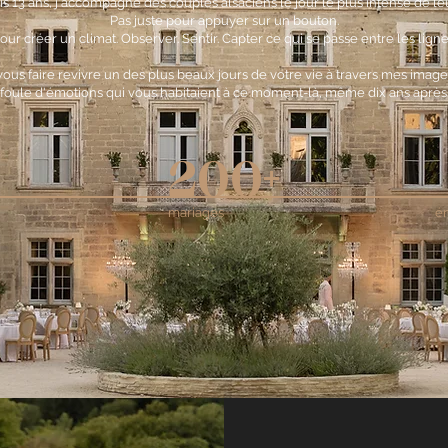
s 13 ans, j'accompagne des couples alsaciens le jour le plus intense de leu
Pas juste pour appuyer sur un bouton.
our créer un climat. Observer. Sentir. Capter ce qui se passe entre les ligne
vous faire revivre un des plus beaux jours de votre vie à travers mes images.
foule d'émotions qui vous habitaient à ce moment-là, même dix ans après
200+
mariages
é