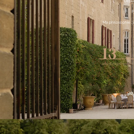
Depui
P
Ma philosophie : 
13
ans d'expérience