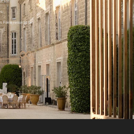
r vie.
s.
 Faire resurgir la
.
∞
motions capturées