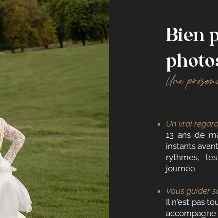
Bien 
photo
Une présenc
Un vrai regar
13 ans de mar
instants avant
rythmes, l
journée.
Vous guider s
Il n'est pas t
accompagne po