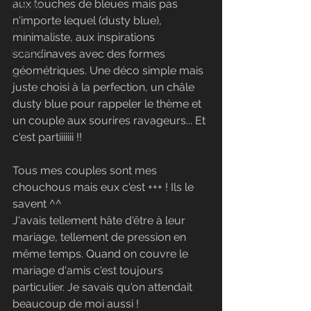
aux touches de bleues mais pas 
Couple
n'importe lequel (dusty blue), 
Inspiration
minimaliste, aux inspirations 
Boudoir
scandinaves avec des formes 
géométriques. Une déco simple mais 
Féminité
juste choisi à la perfection, un châle 
dusty blue pour rappeler le thème et 
un couple aux sourires ravageurs... Et 
c'est partiiiiiii !!
Tous mes couples sont mes 
chouchous mais eux c'est +++ ! Ils le 
savent ^^
J'avais tellement hâte d'être à leur 
mariage, tellement de pression en 
même temps. Quand on couvre le 
mariage d'amis c'est toujours 
particulier. Je savais qu'on attendait 
beaucoup de moi aussi !