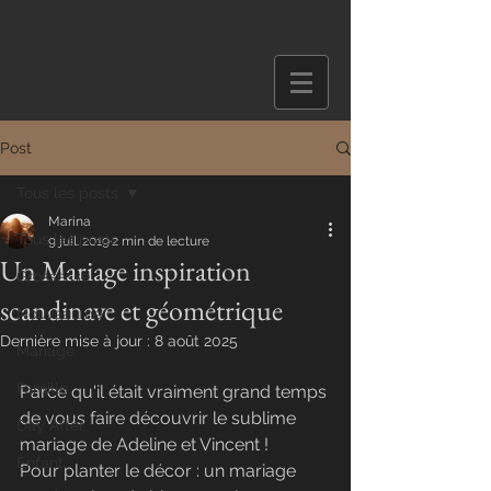
Post
Tous les posts
Marina
Tous les posts
9 juil. 2019
2 min de lecture
Un Mariage inspiration
Grossesse
scandinave et géométrique
Nouveau né
Dernière mise à jour :
8 août 2025
Mariage
Famille
Parce qu'il était vraiment grand temps 
de vous faire découvrir le sublime 
Day After
mariage de Adeline et Vincent !
Enfant
Pour planter le décor : un mariage 