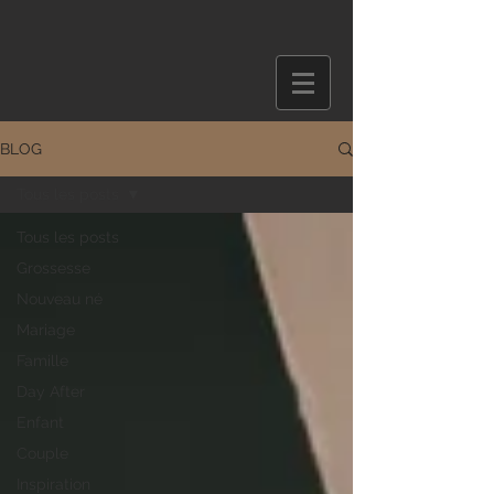
BLOG
Tous les posts
Tous les posts
Grossesse
Nouveau né
Mariage
Famille
Day After
Enfant
Couple
Inspiration