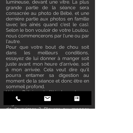
lumineuse, devant une vitre. La plus
grande partie de la séance sera
consacrée au photo de Bébé, et une
dernière partie aux photos en famille
(avec les aînés quand c'est le cas).
Selon le bon vouloir de votre Loulou,
nous commencerons par l'une ou par
l'autre.
Pour que votre bout de chou soit
dans les meilleurs conditions,
essayez de lui donner à manger soit
juste avant mon heure d'arrivée, soit
à mon arrivée. Cela veut dire qu'il
pourra entamer sa digestion au
moment de la séance et donc être en
sommeil profond.
Votre Bébé est littéralement une
éponge : si vous stressez, si vous
angoissez, il le ressentira. Ca manière
de l'exprimer ? Pleurer ou manger.
Donc on ne prévoit rien juste avant ou
juste après la séance pour éviter des
sources de stress potentielles. On se
détend et on profite du moment ;)