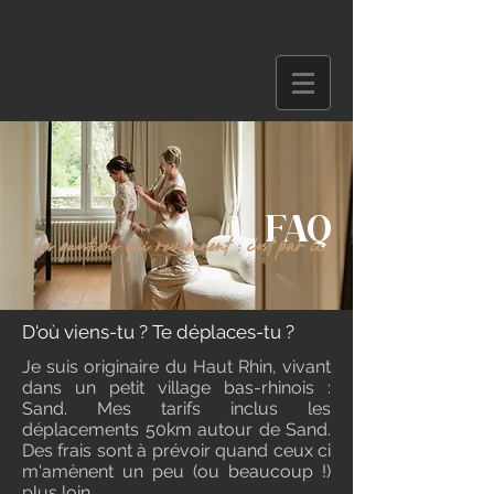
FAQ
Les questions qui reviennent : c'est par ici
!
D'où viens-tu ? Te déplaces-tu ?
Je suis originaire du Haut Rhin, vivant
dans un petit village bas-rhinois :
Sand. Mes tarifs inclus les
déplacements 50km autour de Sand.
Des frais sont à prévoir quand ceux ci
m'amènent un peu (ou beaucoup !)
plus loin.