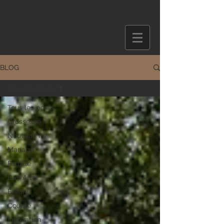
BLOG
Tous les posts
Tous les posts
Grossesse
Nouveau né
Mariage
Famille
Day After
Enfant
Couple
Inspiration